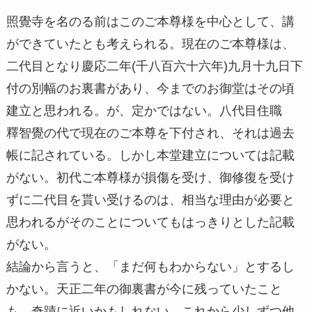
照覺寺を名のる前はこのご本尊様を中心として、講
ができていたとも考えられる。現在のご本尊様は、
二代目となり慶応二年(千八百六十六年)九月十九日下
付の別幅のお裏書があり、今までのお御堂はその頃
建立と思われる。が、定かではない。八代目住職
釋智覺の代で現在のご本尊を下付され、それは過去
帳に記されている。しかし本堂建立については記載
がない。初代ご本尊様が損傷を受け、御修復を受け
ずに二代目を貰い受けるのは、相当な理由が必要と
思われるがそのことについてもはっきりとした記載
がない。
結論から言うと、「まだ何もわからない」とするし
かない。天正二年の御裏書が今に残っていたこと
も、奇蹟に近いかもしれない。これから少しずつ他