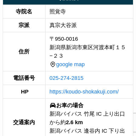
寺院名
照覚寺
宗派
真宗大谷派
〒950-0016
新潟県新潟市東区河渡本町１５
住所
−２３
google map
電話番号
025-274-2815
HP
https://koudo-shokakuji.com/
お車の場合
新潟バイパス 竹尾 IC 上り出口
交通案内
から約
2.6 km
新潟バイパス 逢谷内 IC 下り出