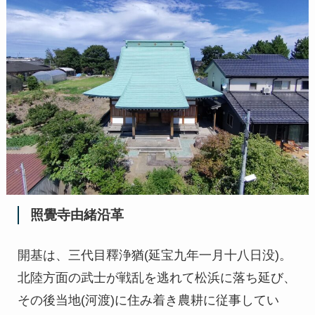
照覺寺由緒沿革
開基は、三代目釋浄猶(延宝九年一月十八日没)。
北陸方面の武士が戦乱を逃れて松浜に落ち延び、
その後当地(河渡)に住み着き農耕に従事してい