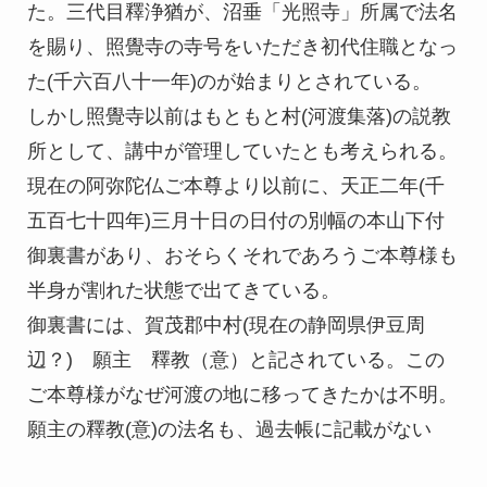
た。三代目釋浄猶が、沼垂「光照寺」所属で法名
を賜り、照覺寺の寺号をいただき初代住職となっ
た(千六百八十一年)のが始まりとされている。
しかし照覺寺以前はもともと村(河渡集落)の説教
所として、講中が管理していたとも考えられる。
現在の阿弥陀仏ご本尊より以前に、天正二年(千
五百七十四年)三月十日の日付の別幅の本山下付
御裏書があり、おそらくそれであろうご本尊様も
半身が割れた状態で出てきている。
御裏書には、賀茂郡中村(現在の静岡県伊豆周
辺？) 願主 釋教（意）と記されている。この
ご本尊様がなぜ河渡の地に移ってきたかは不明。
願主の釋教(意)の法名も、過去帳に記載がない