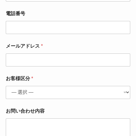
電話番号
お
メールアドレス
*
問
い
合
わ
せ
内
お客様区分
*
容
電
話
番
号
*
お問い合わせ内容